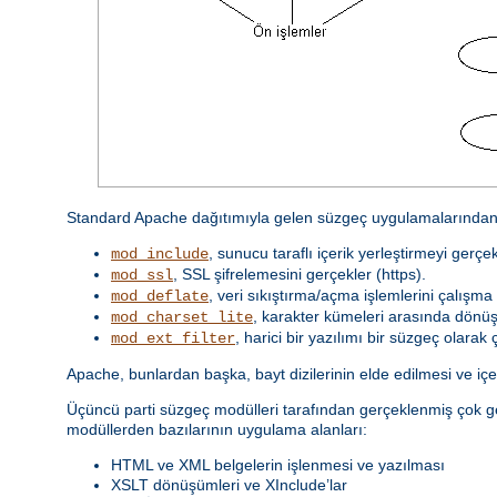
Standard Apache dağıtımıyla gelen süzgeç uygulamalarından 
, sunucu taraflı içerik yerleştirmeyi gerçek
mod_include
, SSL şifrelemesini gerçekler (https).
mod_ssl
, veri sıkıştırma/açma işlemlerini çalışma 
mod_deflate
, karakter kümeleri arasında dönüş
mod_charset_lite
, harici bir yazılımı bir süzgeç olarak ça
mod_ext_filter
Apache, bunlardan başka, bayt dizilerinin elde edilmesi ve içeri
Üçüncü parti süzgeç modülleri tarafından gerçeklenmiş çok g
modüllerden bazılarının uygulama alanları:
HTML ve XML belgelerin işlenmesi ve yazılması
XSLT dönüşümleri ve XInclude’lar