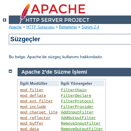
Apache
>
HTTP Sunucusu
>
Belgeleme
>
Sürüm 2.4
Süzgeçler
Bu belge, Apache’de süzgeç kullanımı hakkındadır.
Apache 2’de Süzme İşlemi
İlgili Modüller
İlgili Yönergeler
mod_filter
FilterChain
mod_deflate
FilterDeclare
mod_ext_filter
FilterProtocol
mod_include
FilterProvider
mod_charset_lite
AddInputFilter
mod_reflector
AddOutputFilter
mod_buffer
RemoveInputFilter
mod_data
RemoveOutputFilter