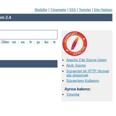
Modüller
|
Yönergeler
|
SSS
|
Terimler
|
Site Haritası
m 2.4
 Diller:
en
|
es
|
fr
|
ja
|
ko
|
tr
Apache 2’de Süzme İşlemi
Akıllı Süzme
Süzgeçleri bir HTTP Hizmeti
gibi göstermek
Süzgeçlerin Kullanımı
Ayrıca bakınız:
Yorumlar