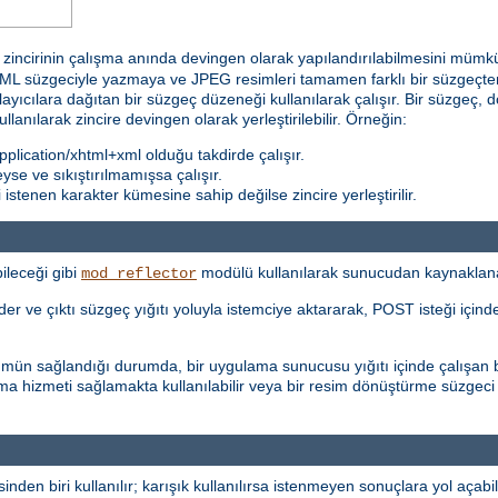
incirinin çalışma anında devingen olarak yapılandırılabilmesini mümkün k
 süzgeciyle yazmaya ve JPEG resimleri tamamen farklı bir süzgeçten 
ğlayıcılara dağıtan bir süzgeç düzeneği kullanılarak çalışır. Bir süzgeç, d
kullanılarak zincire devingen olarak yerleştirilebilir. Örneğin:
plication/xhtml+xml olduğu takdirde çalışır.
teyse ve sıkıştırılmamışsa çalışır.
stenen karakter kümesine sahip değilse zincire yerleştirilir.
ileceği gibi
modülü kullanılarak sunucudan kaynaklanan i
mod_reflector
r ve çıktı süzgeç yığıtı yoluyla istemciye aktararak, POST isteği içinde 
şümün sağlandığı durumda, bir uygulama sunucusu yığıtı içinde çalışan b
ma hizmeti sağlamakta kullanılabilir veya bir resim dönüştürme süzgeci
inden biri kullanılır; karışık kullanılırsa istenmeyen sonuçlara yol açabili