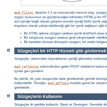
, Apache 2.1 ve sonrasında mevcut olup, süzgeç z
mod_filter
özgün sunucunun ne göndereceğini bilmeden HTML’yi bir HTML
asıl içeriğe bağlı olarak çalışma anında içeriği farklı içerik sa
koşulsuz olarak çalıştırılabileceği gibi bir içerik sağlayıcı gibi 
Bir HTML işleme süzgeci sadece içerik text/html veya ap
Bir sıkıştırma süzgeci sadece girdi sıkıştırılabilir nitelik
Bir karakter kümesi dönüşüm süzgeci, bir metin belgesi i
Süzgeçleri bir HTTP Hizmeti gibi göstermek
Süzgeçler, istemciden kaynaklanan içeriği işlemekte kullanılab
istemcilerden gelen POST isteklerini kabul ede
mod_reflector
içinde geri gönderir.
Bu teknik, bir çıktı süzgeciyle istek gövdesinde gerekli dönü
kullanılabilir. Örneğin,
modülü genel bir sıkıştır
mod_deflate
getirilebilir.
Süzgeçlerin Kullanımı
Süzgeçler iki şekilde kullanılır: Basit ve Devingen. Genelde ikis