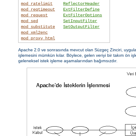
mod_ratelimit
ReflectorHeader
mod_reqtimeout
ExtFilterDefine
mod_request
ExtFilterOptions
mod_sed
SetInputFilter
mod_substitute
SetOutputFilter
mod_xml2enc
mod_proxy_html
Apache 2.0 ve sonrasında mevcut olan Süzgeç Zinciri, uygulam
işlemesini mümkün kılar. Böylece, gelen veriyi bir takım ön işl
geleneksel istek işleme aşamalarından bağımsızdır.