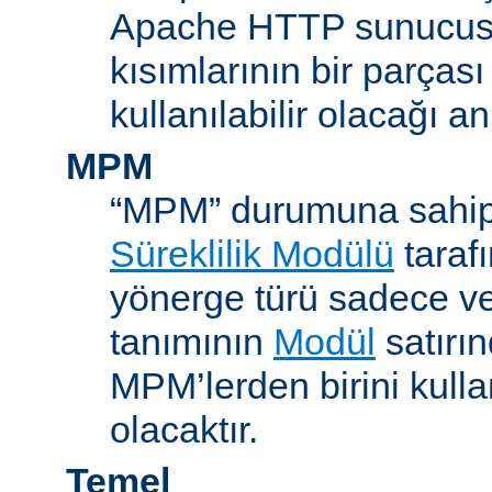
Apache HTTP sunucus
kısımlarının bir parças
kullanılabilir olacağı a
MPM
“MPM” durumuna sahip
Süreklilik Modülü
taraf
yönerge türü sadece v
tanımının
Modül
satırın
MPM’lerden birini kull
olacaktır.
Temel