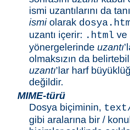
ismi uzantılarını da tan
ismi
olarak
dosya.ht
uzantı içerir:
ve
.html
yönergelerinde
uzantı
’
olmaksızın da belirtebili
uzantı
’lar harf büyüklü
değildir.
MIME-türü
Dosya biçiminin,
text
gibi aralarına bir / konu