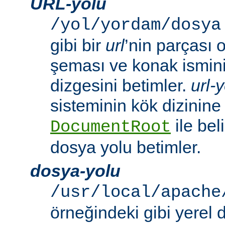
URL-yolu
/yol/yordam/dosya
gibi bir
url
’nin parçası 
şeması ve konak ismini 
dizgesini betimler.
url-
sisteminin kök dizinine
ile beli
DocumentRoot
dosya yolu betimler.
dosya-yolu
/usr/local/apache
örneğindeki gibi yerel 