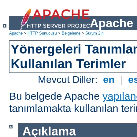
Apache 
Apache
>
HTTP Sunucusu
>
Belgeleme
>
Sürüm 2.4
Yönergeleri Tanımla
Kullanılan Terimler
Mevcut Diller:
en
|
e
Bu belgede Apache
yapılan
tanımlamakta kullanılan teri
Açıklama