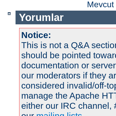
Mevcut 
Yorumlar
Notice:
This is not a Q&A sect
should be pointed towar
documentation or serve
our moderators if they a
considered invalid/off-t
manage the Apache HTTP
either our IRC channel, 
our
mailing lists
.