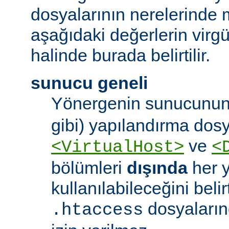
dosyalarının nerelerinde 
aşağıdaki değerlerin virgül 
halinde burada belirtilir.
sunucu geneli
Yönergenin sunucunun
gibi) yapılandırma dos
ve
<VirtualHost>
<
bölümleri
dışında
her 
kullanılabileceğini belirt
dosyaları
.htaccess