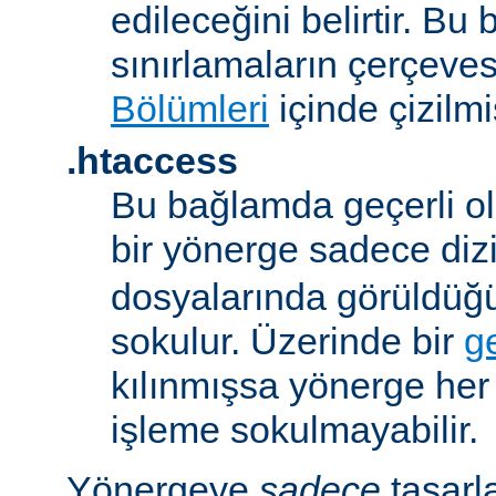
edileceğini belirtir. B
sınırlamaların çerçeve
Bölümleri
içinde çizilmiş
.htaccess
Bu bağlamda geçerli ol
bir yönerge sadece dizi
dosyalarında görüldüğ
sokulur. Üzerinde bir
g
kılınmışsa yönerge he
işleme sokulmayabilir.
Yönergeye
sadece
tasarl