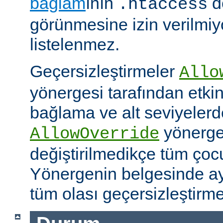
bağlam
ının
d
.htaccess
görünmesine izin verilmiy
listelenmez.
Geçersizleştirmeler
Allo
yönergesi tarafından etkinle
bağlama ve alt seviyeler
yönergel
AllowOverride
değiştirilmedikçe tüm çoc
Yönergenin belgesinde ayr
tüm olası geçersizleştirme i