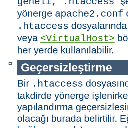
" ş
geneli, .htaccess
yönerge
apache2.conf
dosyalarında
.htaccess
veya
böl
<VirtualHost>
her yerde kullanılabilir.
Geçersizleştirme
Bir
dosyasın
.htaccess
takdirde yönerge işlenirk
yapılandırma geçersizleşi
olacağı burada belirtilir.