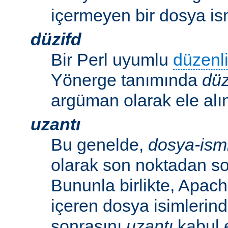
içermeyen bir dosya ism
düzifd
Bir Perl uyumlu
düzenli
Yönerge tanımında
düz
argüman olarak ele alın
uzantı
Bu genelde,
dosya-ism
olarak son noktadan so
Bununla birlikte, Apac
içeren dosya isimlerind
sonrasını
uzantı
kabul 