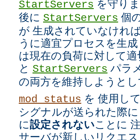
を守ります
StartServers
後に
個
StartServers
が 生成されていなけれ
うに適宜プロセスを生成
は現在の負荷に対して適
と
パラメ
StartServers
の両方を維持しようとし
を 使用し
mod_status
シグナルが送られた際に
に
設定されない
ことに 
サーバが新しいリクエス