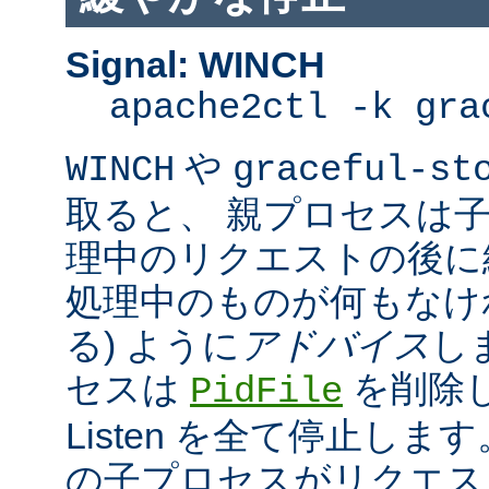
Signal: WINCH
apache2ctl -k gra
や
WINCH
graceful-st
取ると、 親プロセスは
理中のリクエストの後に
処理中のものが何もなけ
る) ように
アドバイス
し
セスは
を削除
PidFile
Listen を全て停止しま
の子プロセスがリクエス