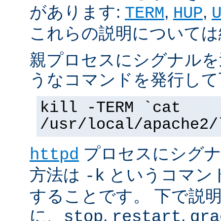
があります:
,
,
TERM
HUP
これらの説明については
親プロセスにシグナルを
うなコマンドを発行して
kill -TERM `cat
/usr/local/apache2/
プロセスにシグナル
httpd
方法は
というコマン
-k
することです。 下で説
に、
,
,
stop
restart
gra