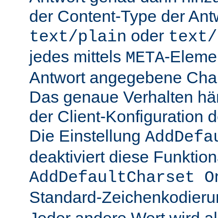
der Content-Type der Ant
oder
text/plain
text/
jedes mittels
-Elemen
META
Antwort angegebene Char
Das genaue Verhalten hän
der Client-Konfiguration 
Die Einstellung
AddDefa
deaktiviert diese Funktiona
AddDefaultCharset O
Standard-Zeichenkodier