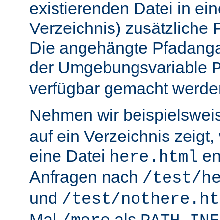
existierenden Datei in ei
Verzeichnis) zusätzliche
Die angehängte Pfadanga
der Umgebungsvariable
verfügbar gemacht werde
Nehmen wir beispielswei
auf ein Verzeichnis zeigt,
eine Datei
en
here.html
Anfragen nach
/test/h
und
/test/nothere.ht
Mal
als