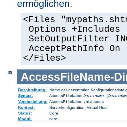
ermöglichen.
<Files "mypaths.sht
Options +Includes
SetOutputFilter IN
AcceptPathInfo On
</Files>
AccessFileName
-
Di
Beschreibung:
Name der dezentralen Konfigurationsdatei
Syntax:
AccessFileName
Dateiname
[
Dateinam
Voreinstellung:
AccessFileName .htaccess
Kontext:
Serverkonfiguration, Virtual Host
Status:
Core
Modul:
core