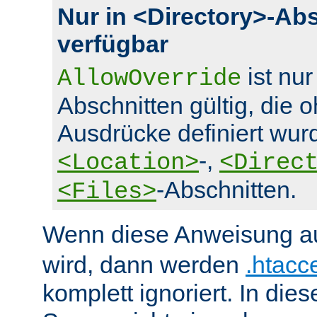
Nur in <Directory>-Ab
verfügbar
ist nur
AllowOverride
Abschnitten gültig, die 
Ausdrücke definiert wurd
-,
<Location>
<Direc
-Abschnitten.
<Files>
Wenn diese Anweisung a
wird, dann werden
.htacc
komplett ignoriert. In die