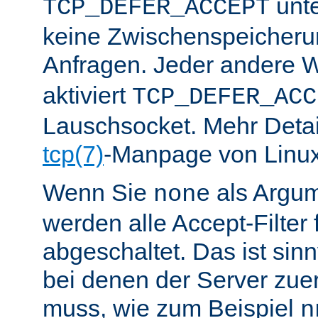
unte
TCP_DEFER_ACCEPT
keine Zwischenspeicher
Anfragen. Jeder andere W
aktiviert
TCP_DEFER_ACC
Lauschsocket. Mehr Detail
tcp(7)
-Manpage von Linux
Wenn Sie
als Argu
none
werden alle Accept-Filter 
abgeschaltet. Das ist sinnv
bei denen der Server zue
muss, wie zum Beispiel
n