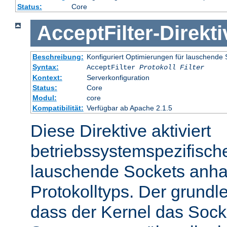
Status:
Core
AcceptFilter
-
Direkti
Beschreibung:
Konfiguriert Optimierungen für lauschende 
Syntax:
AcceptFilter
Protokoll
Filter
Kontext:
Serverkonfiguration
Status:
Core
Modul:
core
Kompatibilität:
Verfügbar ab Apache 2.1.5
Diese Direktive aktiviert
betriebssystemspezifisch
lauschende Sockets anh
Protokolltyps. Der grundl
dass der Kernel das Sock