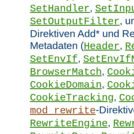
,
SetHandler
SetInp
, 
SetOutputFilter
Direktiven Add* und 
Metadaten (
,
Header
R
,
SetEnvIf
SetEnvIf
,
BrowserMatch
Cook
,
CookieDomain
Cook
,
CookieTracking
Co
-Direkti
mod_rewrite
,
RewriteEngine
Rew