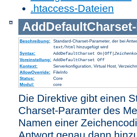
.htaccess-Dateien
AddDefaultCharset
-
Beschreibung:
Standard-Charset-Parameter, der bei Ant
hinzugefügt wird
text/html
Syntax:
AddDefaultCharset On|Off|
Zeichenko
Voreinstellung:
AddDefaultCharset Off
Kontext:
Serverkonfiguration, Virtual Host, Verzeichn
AllowOverride:
FileInfo
Status:
Core
Modul:
core
Die Direktive gibt einen 
Charset-Paramter des Me
Namen einer Zeichencodie
Antwort genau dann hinzu