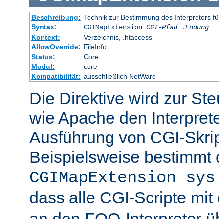
Beschreibung:
Technik zur Bestimmung des Interpreters fü
Syntax:
CGIMapExtension
CGI-Pfad
.Endung
Kontext:
Verzeichnis, .htaccess
AllowOverride:
FileInfo
Status:
Core
Modul:
core
Kompatibilität:
ausschließlich NetWare
Die Direktive wird zur St
wie Apache den Interpreter
Ausführung von CGI-Skrip
Beispielsweise bestimmt
CGIMapExtension sys
dass alle CGI-Scripte mi
an den FOO-Interpreter 