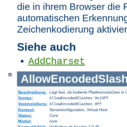
die in ihrem Browser die 
automatischen Erkennung
Zeichenkodierung aktivier
Siehe auch
AddCharset
AllowEncodedSlas
Beschreibung:
Legt fest, ob kodierte Pfadtrennzeichen i
Syntax:
AllowEncodedSlashes On|Off
Voreinstellung:
AllowEncodedSlashes Off
Kontext:
Serverkonfiguration, Virtual Host
Status:
Core
Modul:
core
Kompatibilität:
Verfügbar ab Apache 2.0.46