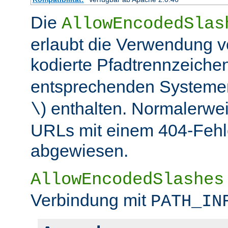
Die
AllowEncodedSlas
erlaubt die Verwendung 
kodierte Pfadtrennzeichen
entsprechenden Systemen
) enthalten. Normalerwe
\
URLs mit einem 404-Fehle
abgewiesen.
AllowEncodedSlashes
Verbindung mit
PATH_IN