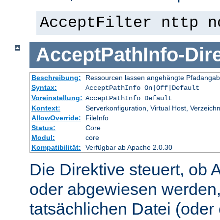
AcceptFilter nttp n
AcceptPathInfo
-
Dir
Beschreibung:
Ressourcen lassen angehängte Pfadangab
Syntax:
AcceptPathInfo On|Off|Default
Voreinstellung:
AcceptPathInfo Default
Kontext:
Serverkonfiguration, Virtual Host, Verzeichn
AllowOverride:
FileInfo
Status:
Core
Modul:
core
Kompatibilität:
Verfügbar ab Apache 2.0.30
Die Direktive steuert, ob 
oder abgewiesen werden,
tatsächlichen Datei (oder 