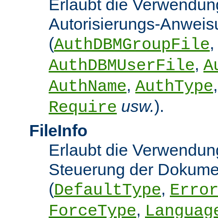
Erlaubt die Verwendun
Autorisierungs-Anwei
(
,
AuthDBMGroupFile
,
AuthDBMUserFile
A
,
AuthName
AuthType
usw.
).
Require
FileInfo
Erlaubt die Verwendung
Steuerung der Dokume
(
,
DefaultType
Erro
,
ForceType
Languag