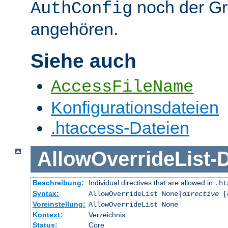
noch der G
AuthConfig
angehören.
Siehe auch
AccessFileName
Konfigurationsdateien
.htaccess-Dateien
AllowOverrideList
-
D
Beschreibung:
Individual directives that are allowed in
.ht
Syntax:
AllowOverrideList None|
directive
[
Voreinstellung:
AllowOverrideList None
Kontext:
Verzeichnis
Status:
Core