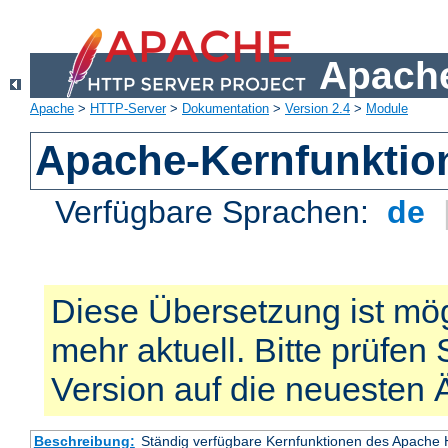
Apache
Apache
>
HTTP-Server
>
Dokumentation
>
Version 2.4
>
Module
Apache-Kernfunktio
Verfügbare Sprachen:
de
Diese Übersetzung ist mög
mehr aktuell. Bitte prüfen 
Version auf die neuesten
Beschreibung:
Ständig verfügbare Kernfunktionen des Apache