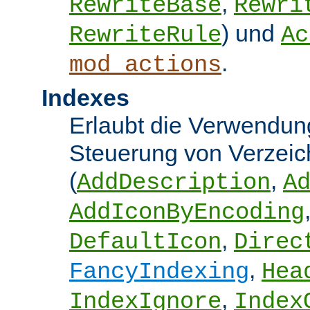
,
RewriteBase
Rewri
) und
RewriteRule
Ac
.
mod_actions
Indexes
Erlaubt die Verwendung
Steuerung von Verzeic
(
,
AddDescription
A
AddIconByEncoding
,
DefaultIcon
Direc
,
FancyIndexing
Hea
,
IndexIgnore
Index