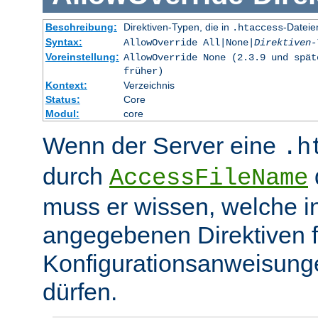
Beschreibung:
Direktiven-Typen, die in
-Dateie
.htaccess
Syntax:
AllowOverride All|None|
Direktiven-
Voreinstellung:
AllowOverride None (2.3.9 und spät
früher)
Kontext:
Verzeichnis
Status:
Core
Modul:
core
Wenn der Server eine
.h
durch
d
AccessFileName
muss er wissen, welche in
angegebenen Direktiven 
Konfigurationsanweisung
dürfen.